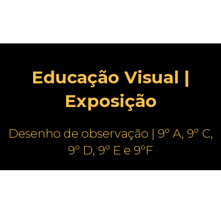
Educação Visual |
Exposição
Desenho de observação | 9º A, 9º C,
9º D, 9º E e 9ºF