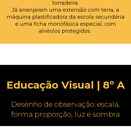
torradeira.
Já arranjaram uma extensão com terra, a
máquina plastificadora da escola secundária
e uma ficha monofásica especial, com
alvéolos protegidos.
Educação Visual | 8º A
Desenho de observação: escala,
forma proporção, luz e sombra