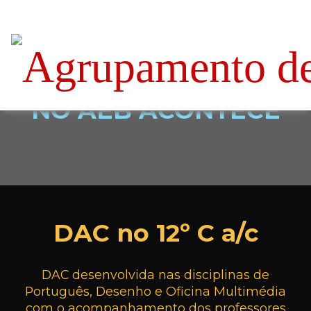
NO AEB ACONTECE
DAC no 12º C a/c
DAC desenvolvida nas disciplinas de
Português, Desenho e Oficina Multimédia
com o acompanhamento dos professores