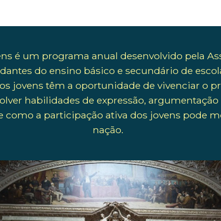
ns é um programa anual desenvolvido pela As
dantes do ensino básico e secundário de escola
a, os jovens têm a oportunidade de vivenciar o
lver habilidades de expressão, argumentação e
como a participação ativa dos jovens pode m
nação.